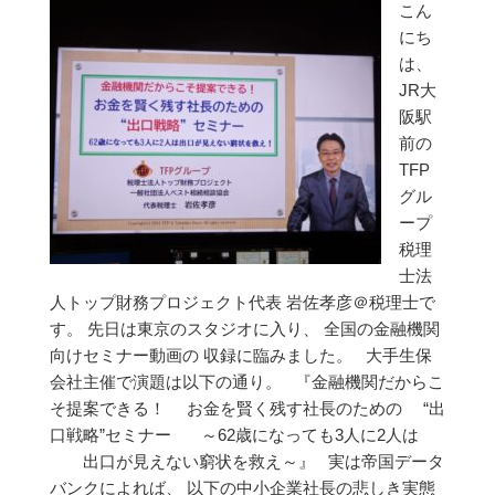
こん
にち
は、
JR大
阪駅
前の
TFP
グル
ープ
税理
士法
人トップ財務プロジェクト代表 岩佐孝彦＠税理士で
す。 先日は東京のスタジオに入り、 全国の金融機関
向けセミナー動画の 収録に臨みました。 大手生保
会社主催で演題は以下の通り。 『金融機関だからこ
そ提案できる！ お金を賢く残す社長のための “出
口戦略”セミナー ～62歳になっても3人に2人は
出口が見えない窮状を救え～』 実は帝国データ
バンクによれば、 以下の中小企業社長の悲しき実態