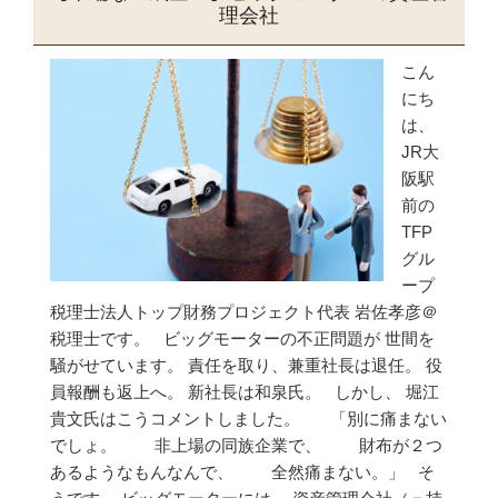
理会社
こん
にち
は、
JR大
阪駅
前の
TFP
グル
ープ
税理士法人トップ財務プロジェクト代表 岩佐孝彦＠
税理士です。 ビッグモーターの不正問題が 世間を
騒がせています。 責任を取り、兼重社長は退任。 役
員報酬も返上へ。 新社長は和泉氏。 しかし、 堀江
貴文氏はこうコメントしました。 「別に痛まない
でしょ。 非上場の同族企業で、 財布が２つ
あるようなもんなんで、 全然痛まない。」 そ