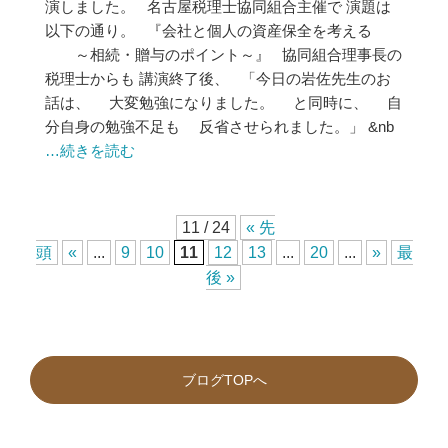
演しました。 名古屋税理士協同組合主催で 演題は
以下の通り。 『会社と個人の資産保全を考える
～相続・贈与のポイント～』 協同組合理事長の
税理士からも 講演終了後、 「今日の岩佐先生のお
話は、 大変勉強になりました。 と同時に、 自
分自身の勉強不足も 反省させられました。」 &nb
…続きを読む
11 / 24
« 先
頭
«
...
9
10
11
12
13
...
20
...
»
最
後 »
ブログTOPへ