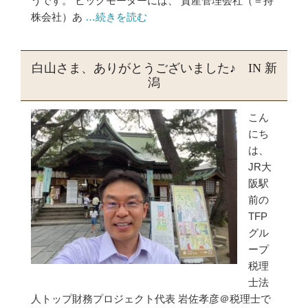
うです。 ビッグモーターには、 資産管理会社（＝持
株会社）あ
…続きを読む
白山さま、ありがとうございました♪ IN 新
潟
こん
にち
は、
JR大
阪駅
前の
TFP
グル
ープ
税理
士法
人トップ財務プロジェクト代表 岩佐孝彦＠税理士で