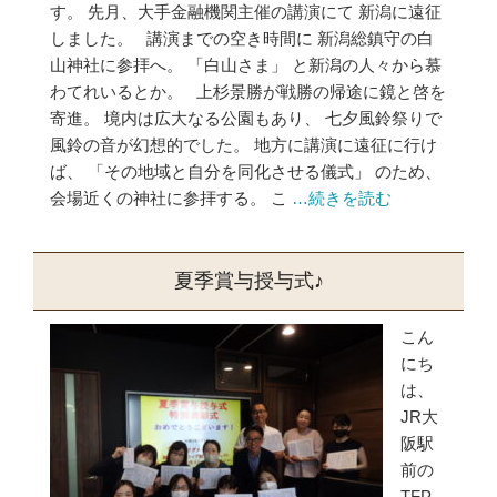
す。 先月、大手金融機関主催の講演にて 新潟に遠征
しました。 講演までの空き時間に 新潟総鎮守の白
山神社に参拝へ。 「白山さま」 と新潟の人々から慕
わてれいるとか。 上杉景勝が戦勝の帰途に鏡と啓を
寄進。 境内は広大なる公園もあり、 七夕風鈴祭りで
風鈴の音が幻想的でした。 地方に講演に遠征に行け
ば、 「その地域と自分を同化させる儀式」 のため、
会場近くの神社に参拝する。 こ
…続きを読む
夏季賞与授与式♪
こん
にち
は、
JR大
阪駅
前の
TFP