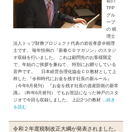
前の
TFP
グル
ープ
の 税
理士
法人トップ財務プロジェクト代表の岩佐孝彦＠税理
士です。 毎年恒例の『新春ＣＤマガジン』のスタジ
オ収録を行いました。 これは顧問先のお客様限定
で、年始のご挨拶を兼ねて、 特別にお贈りしている
音声です。 日本経営合理化協会ＣＤ教材として上
梓した 『令和時代にお金を残す社長の新ルール』
（今年6月発刊） 『お金を残す社長の資産防衛の新常
識』（昨年6月発刊） でもお世話になった神戸のスタ
ジオで今回も収録しました。 上記2つの教材
…続き
を読む
令和２年度税制改正大綱が発表されました。