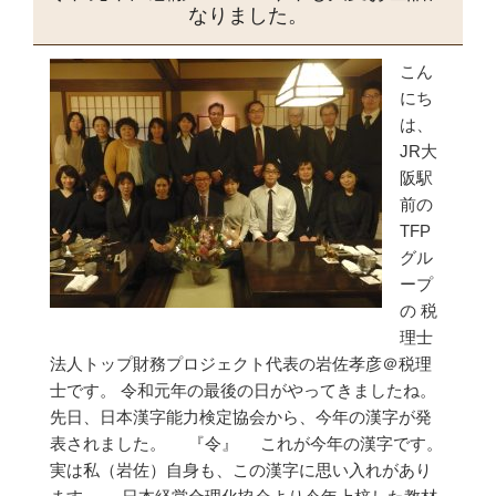
なりました。
こん
にち
は、
JR大
阪駅
前の
TFP
グル
ープ
の 税
理士
法人トップ財務プロジェクト代表の岩佐孝彦＠税理
士です。 令和元年の最後の日がやってきましたね。
先日、日本漢字能力検定協会から、今年の漢字が発
表されました。 『令』 これが今年の漢字です。
実は私（岩佐）自身も、この漢字に思い入れがあり