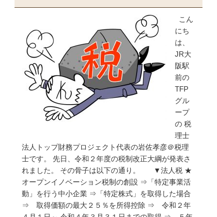
こん
にち
は、
JR大
阪駅
前の
TFP
グル
ープ
の 税
理士
法人トップ財務プロジェクト代表の岩佐孝彦＠税理
士です。 先日、令和２年度の税制改正大綱が発表さ
れました。 その骨子は以下の通り。 ▼法人税 ★
オープンイノベーション税制の創設 ⇒「特定事業活
動」を行う中小企業 ⇒「特定株式」を取得した場合
⇒ 取得価額の最大２５％を所得控除 ⇒ 令和２年
４月１日～ 令和４年３月３１日までの取得 ⇒ ５年