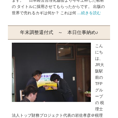
ます。 日本経営合理化協会より今年上梓した教材
の タイトルに採用させてもらったからです。 出版の
世界で売れるカギは何か？ これは何
…続きを読む
年末調整還付式 ～ 本日仕事納め♪
こん
にち
は、
JR大
阪駅
前の
TFP
グル
ープ
の 税
理士
法人トップ財務プロジェクト代表の岩佐孝彦＠税理