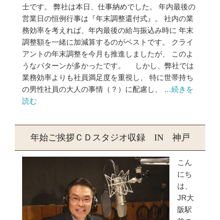
士です。 弊社は本日、仕事納めでした。 年内最後の
営業日の恒例行事は『年末調整還付式』。 社内の業
務効率を考えれば、年内最後の給与振込み時に 年末
調整額を一緒に加減算するのがベストです。 クライ
アントの年末調整を今月も推進しましたが、 このよ
うなパターンが多かったです。 しかし、弊社では
業務効率よりも社員満足度を重視し、 特に世帯持ち
の男性社員の大人の事情（？）に配慮し、
…続きを
読む
年始ご挨拶ＣＤスタジオ収録 IN 神戸
こん
にち
は、
JR大
阪駅