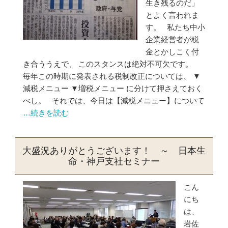
生き残るのだ」
とよく言われま
す。 私たち中小
企業経営者が税
金とかしこく付
き合ううえで、 このスタンスは絶対不可欠です。
毎年この時期に発表される税制改正については、 ▼
減税メニュー ▼増税メニュー に分けて押さえておく
べし。 それでは、今日は【減税メニュー】について
…続きを読む
大盛況ありがとうございます！ ～ 日本生
命・神戸支社セミナー
こん
にち
は、
岩佐