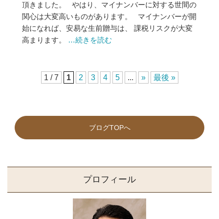
頂きました。 やはり、マイナンバーに対する世間の
関心は大変高いものがあります。 マイナンバーが開
始になれば、安易な生前贈与は、 課税リスクが大変
高まります。
…続きを読む
1 / 7
1
2
3
4
5
...
»
最後 »
ブログTOPへ
プロフィール