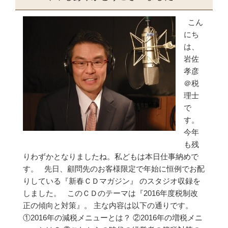
こん
にち
は、
岩佐
孝彦
＠税
理士
で
す。
今年
も残
りわずかとなりましたね。私どもは本日仕事納めで
す。 先日、顧問先のお客様限定で年始に恒例でお配
りしている『新春ＣＤマガジン』 のスタジオ収録を
しました。 このＣＤのテーマは『2016年度税制改
正の傾向と対策』。 主な内容は以下の通りです。
①2016年の減税メニューとは？ ②2016年の増税メニ