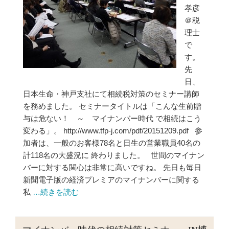
孝彦
＠税
理士
で
す。
先
日、
日本生命・神戸支社にて相続税対策のセミナー講師
を務めました。 セミナータイトルは「こんな生前贈
与は危ない！ ～ マイナンバー時代 で相続はこう
変わる」。 http://www.tfp-j.com/pdf/20151209.pdf 参
加者は、一般のお客様78名と日生の営業職員40名の
計118名の大盛況に 終わりました。 世間のマイナン
バーに対する関心は非常に高いですね。 先日も毎日
新聞電子版の経済プレミアのマイナンバーに関する
私
…続きを読む