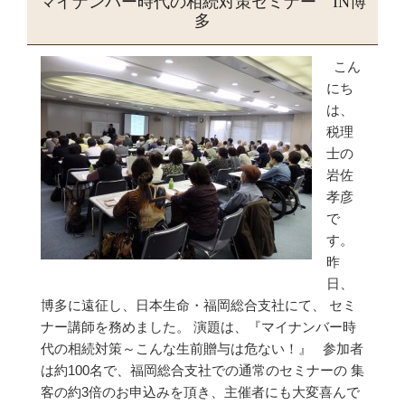
マイナンバー時代の相続対策セミナー IN博
多
こん
にち
は、
税理
士の
岩佐
孝彦
で
す。
昨
日、
博多に遠征し、日本生命・福岡総合支社にて、 セミ
ナー講師を務めました。 演題は、『マイナンバー時
代の相続対策～こんな生前贈与は危ない！』 参加者
は約100名で、福岡総合支社での通常のセミナーの 集
客の約3倍のお申込みを頂き、主催者にも大変喜んで