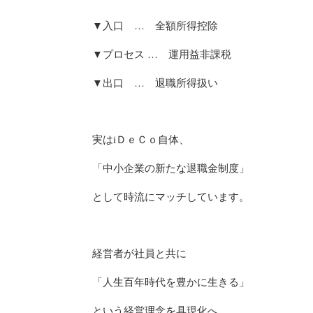
▼入口 … 全額所得控除
▼プロセス … 運用益非課税
▼出口 … 退職所得扱い
実はiＤｅＣｏ自体、
「中小企業の新たな退職金制度」
として時流にマッチしています。
経営者が社員と共に
「人生百年時代を豊かに生きる」
という経営理念を具現化へ。