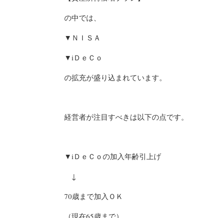
の中では、
▼ＮＩＳＡ
▼iＤｅＣｏ
の拡充が盛り込まれています。
経営者が注目すべきは以下の点です。
▼iＤｅＣｏの加入年齢引上げ
↓
70歳まで加入ＯＫ
（現在65歳まで）